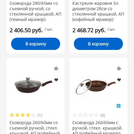
Сковорода 280/65мм со
Кастрюля-жаровня 5л
 и закаточные
съемной ручкой, со
диаметром 28см со
ЛЯ
стеклянной крышкой, АП
стеклянной крышкой, АП
РОВАНИЯ
(темный мрамор)
(кофейный мрамор)
2 406.50 руб.
/ шт.
2 468.72 руб.
/ шт.
В корзину
В корзину
(1)
(0)
Сковорода 260/60мм со
Сковорода 260/60мм с
съемной ручкой, стекл.
ручкой, стекл. крышкой,
крышкой, АП (кофейный
АП (кофейный мрамор)