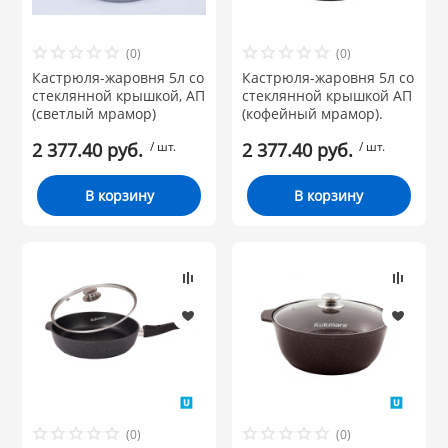
Диаметр:
НИКИС (Белару
(0)
(0)
Кастрюля-жаровня 5л со
Материал:
Кастрюля-жаровня 5л со
стеклянной крышкой, АП
стеклянной крышкой АП
КВАРЦ
(светлый мрамор)
(кофейный мрамор).
Бренд
 из ПЛАСТМАССЫ
2 377.40 руб.
/ шт.
2 377.40 руб.
/ шт.
КАТУНЬ
В корзину
В корзину
из СТЕКЛА
ЛЕСНИКОВО
 для ДОМА
 для КУХНИ
 литье и посуда из
(0)
(0)