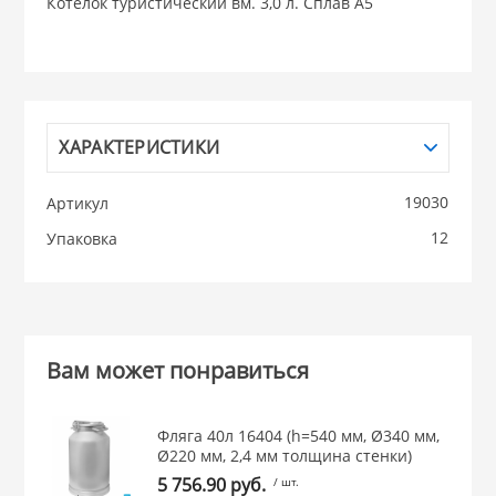
Котелок туристический вм. 3,0 л. Сплав А5
НИКИС (Белару
КВАРЦ
ХАРАКТЕРИСТИКИ
 из ПЛАСТМАССЫ
КАТУНЬ
19030
Артикул
из СТЕКЛА
12
Упаковка
ЛЕСНИКОВО
 для ДОМА
 для КУХНИ
Вам может понравиться
 литье и посуда из
Фляга 40л 16404 (h=540 мм, Ø340 мм,
Ø220 мм, 2,4 мм толщина стенки)
5 756.90 руб.
/ шт.