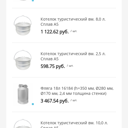
 и закаточные
ЛЯ
РОВАНИЯ
Котелок туристический вм. 8,0 л.
Сплав А5
1 122.62 руб.
/ шт.
Котелок туристический вм. 2,5 л.
Сплав А5
598.75 руб.
/ шт.
Фляга 18л 16184 (h=350 мм, Ø280 мм,
Ø170 мм, 2,4 мм толщина стенки)
3 467.54 руб.
/ шт.
Котелок туристический вм. 10,0 л.
Сплав А5