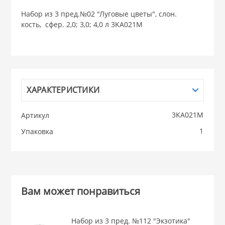
Набор из 3 пред.№02 "Луговые цветы", слон.
НИКИС (Белару
кость, сфер. 2,0; 3,0; 4,0 л 3KA021M
КВАРЦ
 из ПЛАСТМАССЫ
КАТУНЬ
ХАРАКТЕРИСТИКИ
из СТЕКЛА
ЛЕСНИКОВО
3KA021M
Артикул
1
Упаковка
 для ДОМА
 для КУХНИ
Вам может понравиться
 литье и посуда из
Набор из 3 пред. №112 "Экзотика"