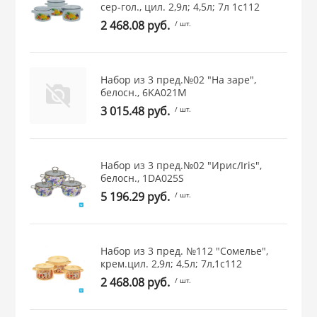
сер-гол., цил. 2,9л; 4,5л; 7л 1с112
 и закаточные
2 468.08 руб.
/ шт.
ЛЯ
РОВАНИЯ
Набор из 3 пред.№02 "На заре",
белосн., 6KA021M
3 015.48 руб.
/ шт.
Набор из 3 пред.№02 "Ирис/Iris",
белосн., 1DA025S
5 196.29 руб.
/ шт.
Набор из 3 пред. №112 "Сомелье",
крем.цил. 2,9л; 4,5л; 7л,1с112
2 468.08 руб.
/ шт.