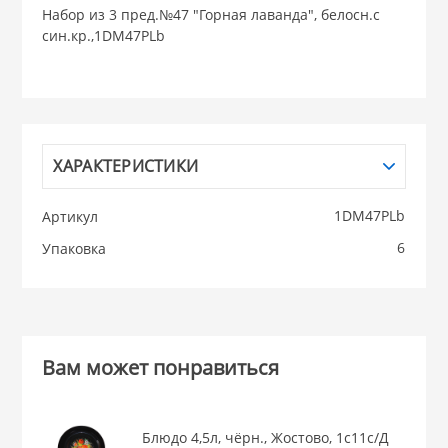
Набор из 3 пред.№47 "Горная лаванда", белосн.с
син.кр.,1DM47PLb
НИКИС (Белару
КВАРЦ
 из ПЛАСТМАССЫ
КАТУНЬ
ХАРАКТЕРИСТИКИ
из СТЕКЛА
1DM47PLb
Артикул
ЛЕСНИКОВО
6
Упаковка
 для ДОМА
 для КУХНИ
Вам может понравиться
 литье и посуда из
Блюдо 4,5л, чёрн., Жостово, 1с11с/Д