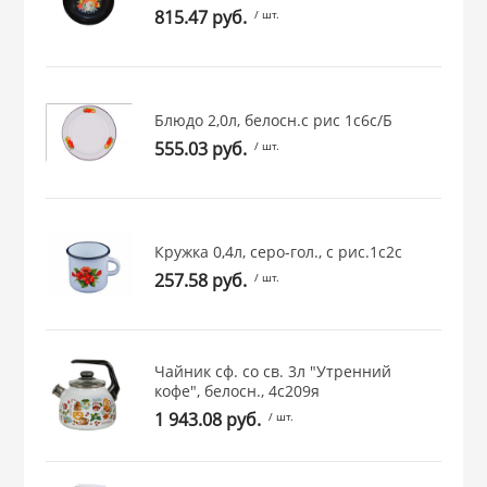
815.47 руб.
/ шт.
 и закаточные
ЛЯ
РОВАНИЯ
Блюдо 2,0л, белосн.с рис 1с6с/Б
555.03 руб.
/ шт.
Кружка 0,4л, серо-гол., с рис.1с2с
257.58 руб.
/ шт.
Чайник сф. со св. 3л "Утренний
кофе", белосн., 4с209я
1 943.08 руб.
/ шт.