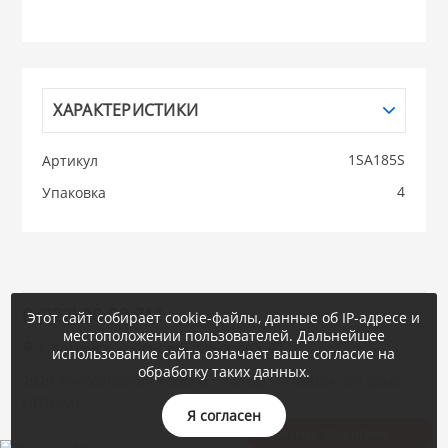
НИКИС (Белару
КВАРЦ
ХАРАКТЕРИСТИКИ
 из ПЛАСТМАССЫ
1SA185S
Артикул
КАТУНЬ
4
Упаковка
из СТЕКЛА
ЛЕСНИКОВО
 для ДОМА
8 (922) 20-80-711
Этот сайт собирает cookie-файлы, данные об IP-адресе и
 для КУХНИ
местоположении пользователей. Дальнейшее
г. Каменск-Уральский, Суворова, 47
использование сайта означает ваше согласие на
обработку таких данных.
2020 © «Уральская Корона : посуда и товары для дома -
 литье и посуда из
ОПТОМ»
Я согласен
Быстро с 1С-Битрикс