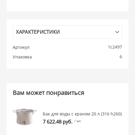
НИКИС (Белару
КВАРЦ
ХАРАКТЕРИСТИКИ
 из ПЛАСТМАССЫ
1с2497
Артикул
КАТУНЬ
6
Упаковка
из СТЕКЛА
ЛЕСНИКОВО
 для ДОМА
Вам может понравиться
 для КУХНИ
Бак для воды с краном 20 л (316 h260)
 литье и посуда из
7 622.48 руб.
/ шт.