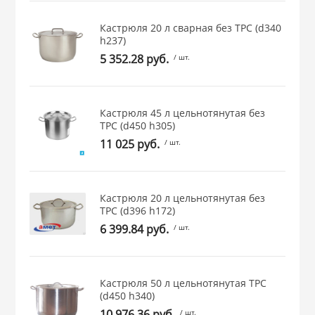
 и закаточные
Кастрюля 20 л сварная без ТРС (d340
ЛЯ
h237)
РОВАНИЯ
5 352.28 руб.
/ шт.
Кастрюля 45 л цельнотянутая без
ТРС (d450 h305)
11 025 руб.
/ шт.
Кастрюля 20 л цельнотянутая без
ТРС (d396 h172)
6 399.84 руб.
/ шт.
Кастрюля 50 л цельнотянутая ТРС
(d450 h340)
10 976.36 руб.
/ шт.