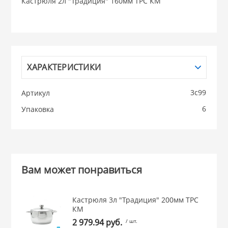
Кастрюля 2л "Традиция" 160мм ТРС КМ
НИКИС (Белару
КВАРЦ
ХАРАКТЕРИСТИКИ
 из ПЛАСТМАССЫ
КАТУНЬ
3с99
Артикул
из СТЕКЛА
6
Упаковка
ЛЕСНИКОВО
 для ДОМА
 для КУХНИ
Вам может понравиться
 литье и посуда из
Кастрюля 3л "Традиция" 200мм ТРС
КМ
2 979.94 руб.
/ шт.