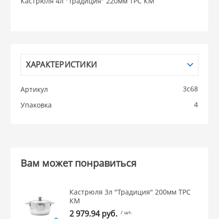
Кастрюля 4л "Традиция" 220мм ТРС КМ
НИКИС (Белару
КВАРЦ
ХАРАКТЕРИСТИКИ
 из ПЛАСТМАССЫ
КАТУНЬ
3с68
Артикул
из СТЕКЛА
4
Упаковка
ЛЕСНИКОВО
 для ДОМА
 для КУХНИ
Вам может понравиться
 литье и посуда из
Кастрюля 3л "Традиция" 200мм ТРС
КМ
2 979.94 руб.
/ шт.