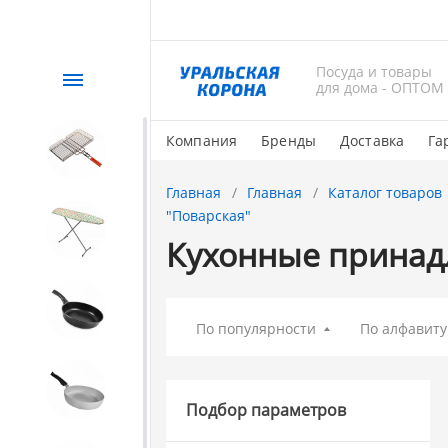
Посуда и товары
Каталог
для дома - ОПТОМ
Компания
Бренды
Доставка
Га
СЕЗОННЫЙ товар
Главная
Главная
Каталог товаров
"Поварская"
1. Завод Исток
Кухонные принад
2. Посуда с АНТИПРИГАРНЫМ
покрытием
По популярности
По алфавиту
3. Посуда и хозтовары из
АЛЮМИНИЯ
Подбор параметров