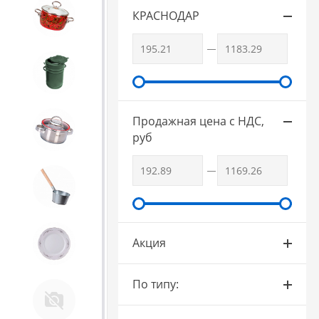
4. ЭМАЛИРОВАННАЯ посуда и
КРАСНОДАР
хозтовары
Термосы ЛЗМИ
Продажная цена с НДС,
5. Посуда из НЕРЖАВЕЮЩЕЙ
руб
стали
6. Хозтовары из
ОЦИНКОВАННОЙ стали
7. Посуда из ФАРФОРА и
Акция
КЕРАМИКИ
По типу:
Тендер Слава