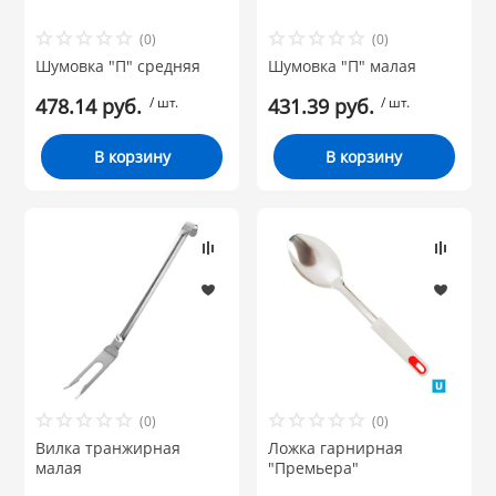
Бренд
(0)
(0)
НИКИС (Белару
Шумовка "П" средняя
Шумовка "П" малая
478.14 руб.
/ шт.
431.39 руб.
/ шт.
КВАРЦ
В корзину
В корзину
 из ПЛАСТМАССЫ
КАТУНЬ
из СТЕКЛА
ЛЕСНИКОВО
 для ДОМА
 для КУХНИ
(0)
(0)
 литье и посуда из
Вилка транжирная
Ложка гарнирная
малая
"Премьера"