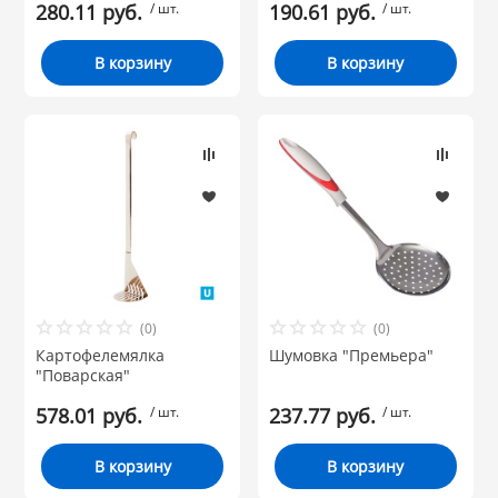
280.11 руб.
/ шт.
190.61 руб.
/ шт.
 и закаточные
ЛЯ
В корзину
В корзину
РОВАНИЯ
(0)
(0)
Картофелемялка
Шумовка "Премьера"
"Поварская"
578.01 руб.
/ шт.
237.77 руб.
/ шт.
В корзину
В корзину