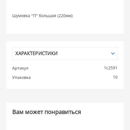
НИКИС (Белару
Шумовка "П" большая (220мм)
КВАРЦ
 из ПЛАСТМАССЫ
КАТУНЬ
ХАРАКТЕРИСТИКИ
из СТЕКЛА
ЛЕСНИКОВО
1с2591
Артикул
10
 для ДОМА
Упаковка
 для КУХНИ
Вам может понравиться
 литье и посуда из