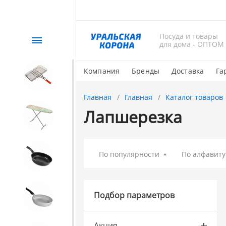
Посуда и товары
Каталог
для дома - ОПТОМ
Компания
Бренды
Доставка
Га
СЕЗОННЫЙ товар
Главная
Главная
Каталог товаров
Лапшерезка
1. Завод Исток
2. Посуда с АНТИПРИГАРНЫМ
По популярности
По алфавиту
покрытием
3. Посуда и хозтовары из
Подбор параметров
АЛЮМИНИЯ
Акция