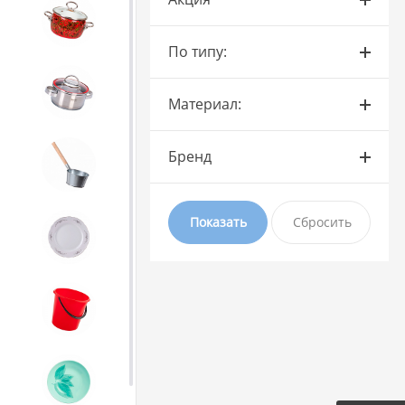
4. ЭМАЛИРОВАННАЯ посуда и
хозтовары
По типу:
5. Посуда из НЕРЖАВЕЮЩЕЙ
стали
Материал:
6. Хозтовары из
Бренд
ОЦИНКОВАННОЙ стали
7. Посуда из ФАРФОРА и
КЕРАМИКИ
8. Товары из ПЛАСТМАССЫ
9. Посуда из СТЕКЛА