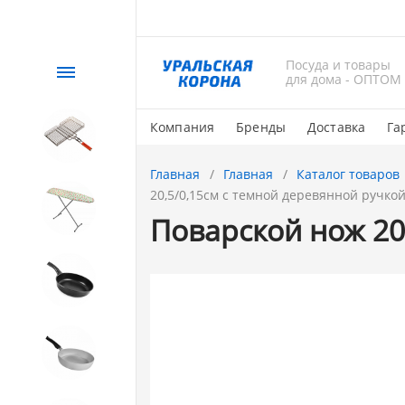
Посуда и товары
Каталог
для дома - ОПТОМ
Компания
Бренды
Доставка
Га
СЕЗОННЫЙ товар
Главная
Главная
Каталог товаров
20,5/0,15см с темной деревянной ручкой,
1. Завод Исток
Поварской нож 20,
2. Посуда с АНТИПРИГАРНЫМ
покрытием
3. Посуда и хозтовары из
АЛЮМИНИЯ