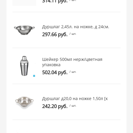
314.11 руб.
 и закаточные
ЛЯ
РОВАНИЯ
Дуршлаг 2,45л. на ножке, д 24см.
297.66 руб.
/ шт.
Шейкер 500мл нерж/цветная
упаковка
502.04 руб.
/ шт.
Дуршлаг д20,0 на ножке 1,50л [к
242.20 руб.
/ шт.