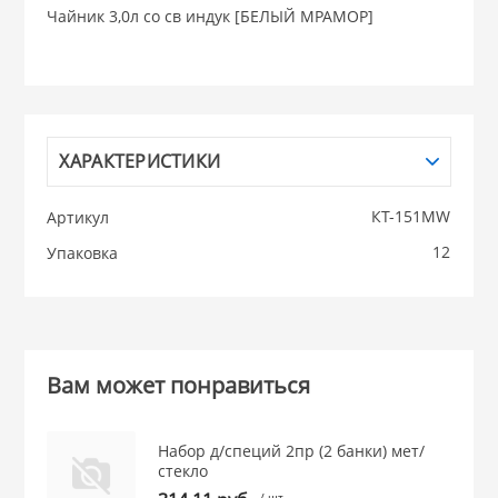
Чайник 3,0л со св индук [БЕЛЫЙ МРАМОР]
НИКИС (Белару
КВАРЦ
ХАРАКТЕРИСТИКИ
 из ПЛАСТМАССЫ
КАТУНЬ
КТ-151MW
Артикул
из СТЕКЛА
ЛЕСНИКОВО
12
Упаковка
 для ДОМА
 для КУХНИ
Вам может понравиться
 литье и посуда из
Набор д/специй 2пр (2 банки) мет/
стекло
/ шт.