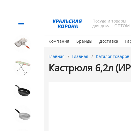
Посуда и товары
Каталог
для дома - ОПТОМ
Компания
Бренды
Доставка
Га
СЕЗОННЫЙ товар
Главная
Главная
Каталог товаров
Кастрюля 6,2л (ИР
1. Завод Исток
2. Посуда с АНТИПРИГАРНЫМ
покрытием
3. Посуда и хозтовары из
АЛЮМИНИЯ