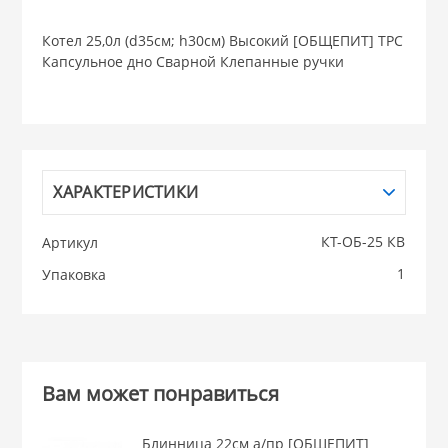
НИКИС (Белару
Котел 25,0л (d35см; h30см) Высокий [ОБЩЕПИТ] ТРС
Капсульное дно Сварной Клепанные ручки
КВАРЦ
 из ПЛАСТМАССЫ
КАТУНЬ
ХАРАКТЕРИСТИКИ
из СТЕКЛА
ЛЕСНИКОВО
КТ-ОБ-25 КВ
Артикул
 для ДОМА
1
Упаковка
 для КУХНИ
 литье и посуда из
Вам может понравиться
Блинница 22см а/пр [ОБЩЕПИТ]