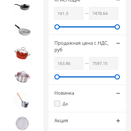
SCOVO
3. Посуда и хозтовары из
АЛЮМИНИЯ
Продажная цена с НДС,
руб
4. ЭМАЛИРОВАННАЯ посуда и
хозтовары
5. Посуда из НЕРЖАВЕЮЩЕЙ
стали
Новинка
6. Хозтовары из
ОЦИНКОВАННОЙ стали
Да
7. Посуда из ФАРФОРА и
Акция
КЕРАМИКИ