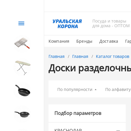
Посуда и товары
Каталог
для дома - ОПТОМ
Компания
Бренды
Доставка
Га
СЕЗОННЫЙ товар
Главная
Главная
Каталог товаров
Доски разделочн
1. Завод Исток
2. Посуда с АНТИПРИГАРНЫМ
По популярности
По алфавиту
покрытием
Подбор параметров
МЕЧТА
КРАСНОДАР