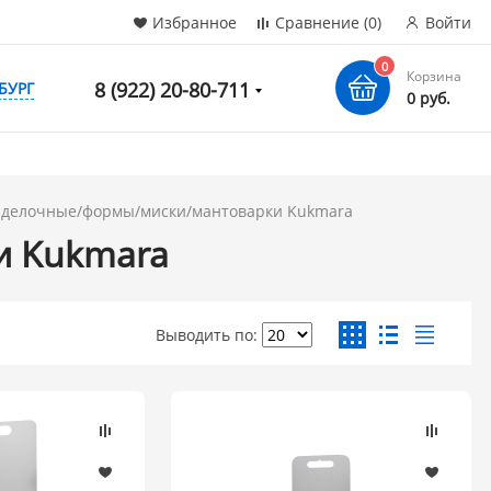
Избранное
Сравнение
(0)
Войти
0
Корзина
8 (922) 20-80-711
БУРГ
0 руб.
зделочные/формы/миски/мантоварки Kukmara
и Kukmara
Выводить по: