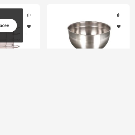
ласен
(5)
Миска 4,9л.,линии "Сафия",д.24см
,0 литров,
3 секции, со
кой
 шт.
794.63 руб.
/ шт.
Наличие: мало