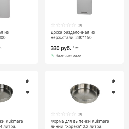
(0)
ая из
Доска разделочная из
300
нерж.стали, 230*150
т.
330 руб.
/ шт.
Наличие: мало
(0)
ки Kukmara
Форма для выпечки Kukmara
4 литра,
линии "Хорека" 2,2 литра,