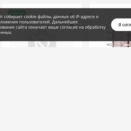
Новинка
йт собирает cookie-файлы, данные об IP-адресе и
оложении пользователей. Дальнейшее
Я сог
ование сайта означает ваше согласие на обработку
анных.
(0)
Мантоварка 3в1 6
(0)
диаметром 26см, 
Мантоварка 3в1 7,0 литров,
стеклянной крыш
диаметром 28см, 3 секции, со
стеклянной крышкой
7 597.15 руб.
/ шт.
6 710.50 руб.
/
Наличие: мало
Наличие: мало