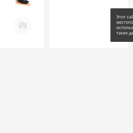
ЧУГУНА
Этот са
13. Крышки и закаточные
местоп
машинки ДЛЯ
использ
КОНСЕРВИРОВАНИЯ
таких д