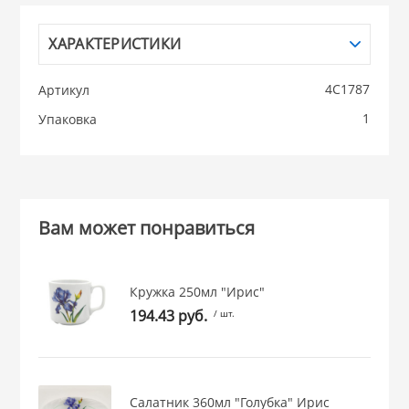
НИКИС (Белару
ХАРАКТЕРИСТИКИ
4С1787
Артикул
КВАРЦ
1
Упаковка
 из ПЛАСТМАССЫ
КАТУНЬ
из СТЕКЛА
ЛЕСНИКОВО
Вам может понравиться
 для ДОМА
Кружка 250мл "Ирис"
 для КУХНИ
194.43 руб.
/ шт.
 литье и посуда из
Салатник 360мл "Голубка" Ирис