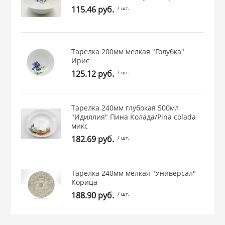
115.46 руб.
/ шт.
 и закаточные
ЛЯ
РОВАНИЯ
Тарелка 200мм мелкая "Голубка"
Ирис
125.12 руб.
/ шт.
Тарелка 240мм глубокая 500мл
"Идиллия" Пина Колада/Pina colada
микс
182.69 руб.
/ шт.
Тарелка 240мм мелкая "Универсал"
Корица
188.90 руб.
/ шт.