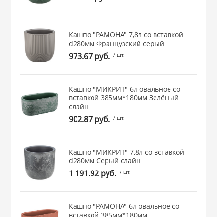
 и закаточные
ЛЯ
РОВАНИЯ
Кашпо "РАМОНА" 7,8л со вставкой
d280мм Французcкий серый
973.67 руб.
/ шт.
Кашпо "МИКРИТ" 6л овальное со
вставкой 385мм*180мм Зелёный
слайн
902.87 руб.
/ шт.
Кашпо "МИКРИТ" 7,8л со вставкой
d280мм Серый слайн
1 191.92 руб.
/ шт.
Кашпо "РАМОНА" 6л овальное со
вставкой 385мм*180мм