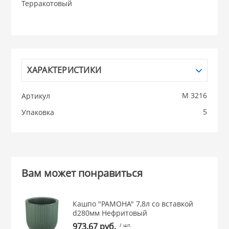
Терракотовый
НИКИС (Белару
КВАРЦ
ХАРАКТЕРИСТИКИ
 из ПЛАСТМАССЫ
КАТУНЬ
М 3216
Артикул
из СТЕКЛА
5
Упаковка
ЛЕСНИКОВО
 для ДОМА
 для КУХНИ
Вам может понравиться
 литье и посуда из
Кашпо "РАМОНА" 7,8л со вставкой
d280мм Нефритовый
973.67 руб.
/ шт.