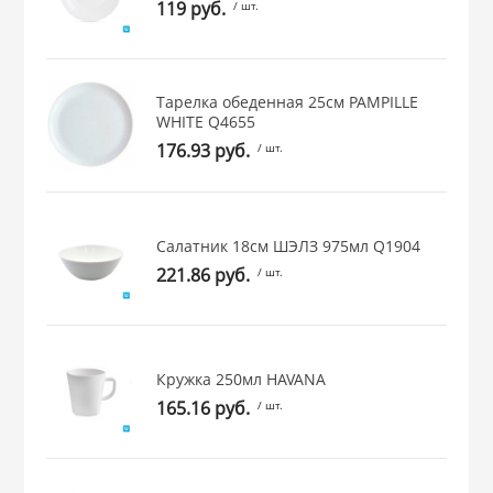
119 руб.
/ шт.
 и закаточные
ЛЯ
РОВАНИЯ
Тарелка обеденная 25см PAMPILLE
WHITE Q4655
176.93 руб.
/ шт.
Салатник 18см ШЭЛЗ 975мл Q1904
221.86 руб.
/ шт.
Кружка 250мл HAVANA
165.16 руб.
/ шт.