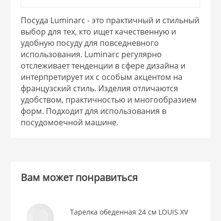
НИКИС (Белару
Посуда Luminarc - это практичный и стильный
выбор для тех, кто ищет качественную и
удобную посуду для повседневного
КВАРЦ
использования. Luminarc регулярно
отслеживает тенденции в сфере дизайна и
 из ПЛАСТМАССЫ
интерпретирует их с особым акцентом на
КАТУНЬ
французский стиль. Изделия отличаются
удобством, практичностью и многообразием
из СТЕКЛА
ЛЕСНИКОВО
форм. Подходит для использования в
посудомоечной машине.
 для ДОМА
 для КУХНИ
Вам может понравиться
 литье и посуда из
Тарелка обеденная 24 см LOUIS XV