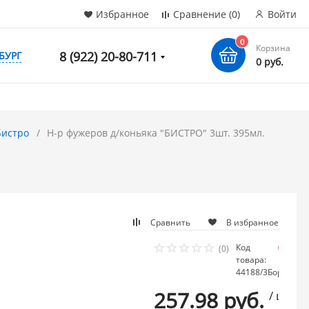
Избранное
Сравнение
(0)
Войти
0
Корзина
8 (922) 20-80-711
БУРГ
0 руб.
Бистро
Н-р фужеров д/коньяка "БИСТРО" 3шт. 395мл.
Сравнить
В избранное
Код
Нет 
(0)
товара:
нали
44188/3Бор
257.98 руб.
/ шт.