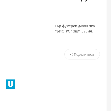
Н-р фужеров д/коньяка
"БИСТРО" 3шт. 395мл.
Поделиться