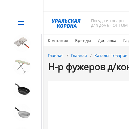
Посуда и товары
Каталог
для дома - ОПТОМ
Компания
Бренды
Доставка
Га
СЕЗОННЫЙ товар
Главная
Главная
Каталог товаров
Н-р фужеров д/ко
1. Завод Исток
2. Посуда с АНТИПРИГАРНЫМ
покрытием
3. Посуда и хозтовары из
АЛЮМИНИЯ