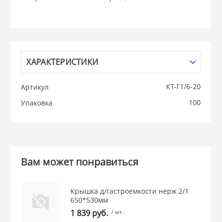
НИКИС (Белару
КВАРЦ
ХАРАКТЕРИСТИКИ
 из ПЛАСТМАССЫ
КАТУНЬ
КТ-Г1/6-20
Артикул
из СТЕКЛА
100
Упаковка
ЛЕСНИКОВО
 для ДОМА
Вам может понравиться
 для КУХНИ
Крышка д/гастроемкости нерж 2/1
 литье и посуда из
650*530мм
1 839 руб.
/ шт.