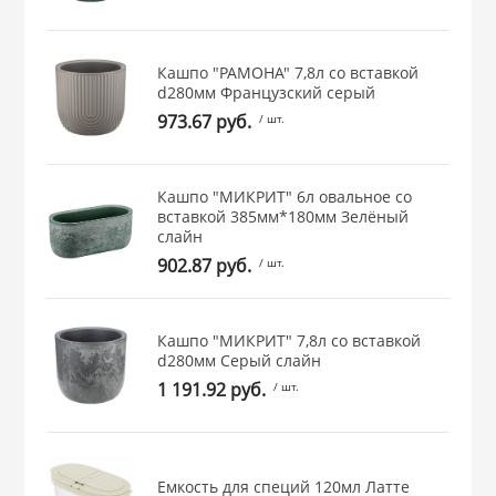
 и закаточные
ЛЯ
РОВАНИЯ
Кашпо "РАМОНА" 7,8л со вставкой
d280мм Французcкий серый
973.67 руб.
/ шт.
Кашпо "МИКРИТ" 6л овальное со
вставкой 385мм*180мм Зелёный
слайн
902.87 руб.
/ шт.
Кашпо "МИКРИТ" 7,8л со вставкой
d280мм Серый слайн
1 191.92 руб.
/ шт.
Емкость для специй 120мл Латте