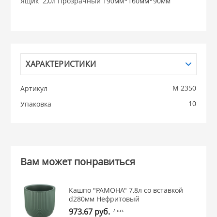
Ящик 2,0л Прозрачный 190мм*160мм*90мм
НИКИС (Белару
КВАРЦ
ХАРАКТЕРИСТИКИ
 из ПЛАСТМАССЫ
КАТУНЬ
М 2350
Артикул
из СТЕКЛА
10
Упаковка
ЛЕСНИКОВО
 для ДОМА
 для КУХНИ
Вам может понравиться
 литье и посуда из
Кашпо "РАМОНА" 7,8л со вставкой
d280мм Нефритовый
973.67 руб.
/ шт.