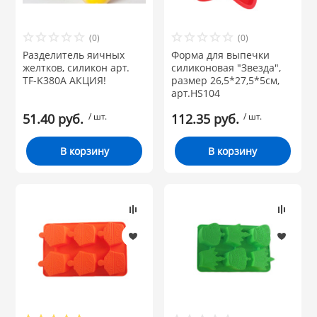
Бренд
НИКИС (Белару
(0)
(0)
Разделитель яичных
Форма для выпечки
желтков, силикон арт.
силиконовая "Звезда",
КВАРЦ
TF-K380A АКЦИЯ!
размер 26,5*27,5*5см,
арт.HS104
 из ПЛАСТМАССЫ
КАТУНЬ
51.40 руб.
/ шт.
112.35 руб.
/ шт.
из СТЕКЛА
В корзину
В корзину
ЛЕСНИКОВО
 для ДОМА
 для КУХНИ
 литье и посуда из