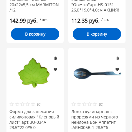
20х22х5,5 см MARMITON
"Овечка"арт.HS-01S1
/12
26,0*19,0*4,0см АКЦИЯ!
142.99 руб.
/ шт.
112.35 руб.
/ шт.
В корзину
В корзину
(0)
(0)
Форма для запекания
Ложка кулинарная с
силиконовая "Кленовый
прорезями из черного
лист" арт.BU-034A
нейлона Бон Аппетит
23,5*22,0*5,0
.ARH005B-1 28,5*6