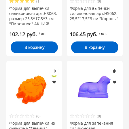
(1)
(0)
 и закаточные
Форма для выпечки
Форма для выпечки
ЛЯ
силиконовая арт.HS063,
силиконовая арт.HS062,
РОВАНИЯ
размер 25,5*17,5*3 см
25,5*17,5*3 см "Короны"
"Пирожное" АКЦИЯ!
102.12 руб.
/ шт.
106.45 руб.
/ шт.
В корзину
В корзину
(0)
(0)
Форма для выпечки из
Форма для запекания
силикона "Овечка"
силиконовая