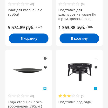
(0)
(0)
НИКИС (Белару
Учаг для казана 8л с
Подставка для
Объем:
трубой
шампуров на казан 8л
(врем.приостановл)
КВАРЦ
5 574.89 руб.
/ шт.
1 363.38 руб.
/ шт.
Материал:
 из ПЛАСТМАССЫ
В корзину
В корзину
КАТУНЬ
Бренд
из СТЕКЛА
ЛЕСНИКОВО
 для ДОМА
 для КУХНИ
 литье и посуда из
(0)
(5)
Садж стальной с эко-
Подставка под садж
воронением 390мм (