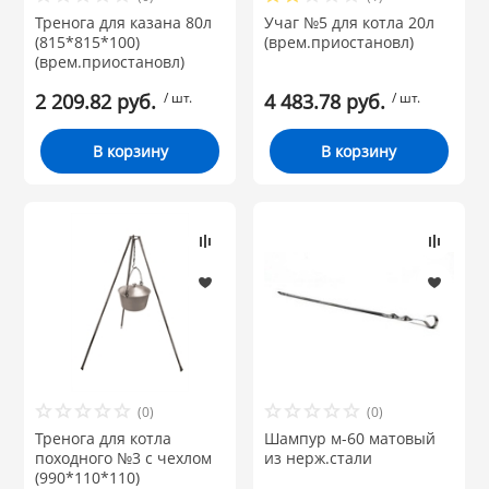
Тренога для казана 80л
Учаг №5 для котла 20л
(815*815*100)
(врем.приостановл)
(врем.приостановл)
2 209.82 руб.
/ шт.
4 483.78 руб.
/ шт.
В корзину
В корзину
(0)
(0)
Тренога для котла
Шампур м-60 матовый
походного №3 с чехлом
из нерж.стали
(990*110*110)