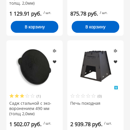
толщ. 2,0мм)
 и закаточные
ЛЯ
1 129.91 руб.
/ шт.
875.78 руб.
/ шт.
РОВАНИЯ
В корзину
В корзину
(1)
(0)
Садж стальной с эко-
Печь походная
воронением 490 мм
(толщ 2,0мм)
1 502.07 руб.
/ шт.
2 939.78 руб.
/ шт.