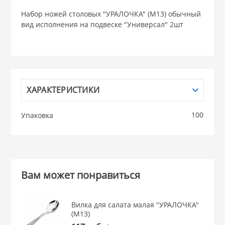
Набор ножей столовых "УРАЛОЧКА" (М13) обычный
НИКИС (Белару
вид исполнения на подвеске "Универсал" 2шт
КВАРЦ
 из ПЛАСТМАССЫ
КАТУНЬ
ХАРАКТЕРИСТИКИ
из СТЕКЛА
ЛЕСНИКОВО
100
Упаковка
 для ДОМА
 для КУХНИ
Вам может понравиться
 литье и посуда из
Вилка для салата малая "УРАЛОЧКА"
(М13)