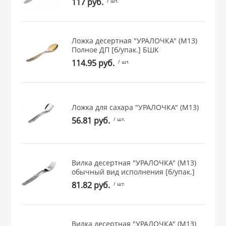
117 руб.
/ шт.
 и закаточные
ЛЯ
РОВАНИЯ
Ложка десертная "УРАЛОЧКА" (М13)
Полное ДП [б/упак.] БШК
114.95 руб.
/ шт.
Ложка для сахара "УРАЛОЧКА" (М13)
56.81 руб.
/ шт.
Вилка десертная "УРАЛОЧКА" (М13)
обычный вид исполнения [б/упак.]
81.82 руб.
/ шт.
Вилка десертная "УРАЛОЧКА" (М13)