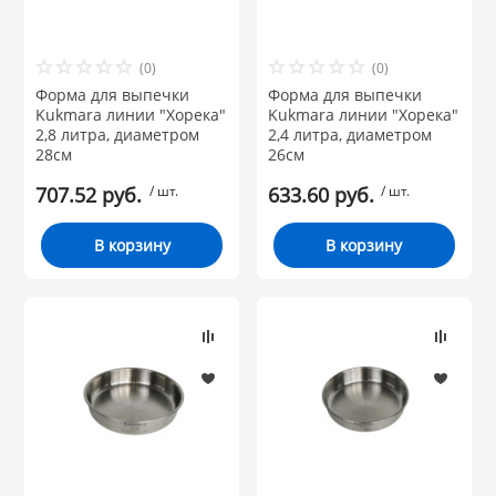
По типу:
НИКИС (Белару
(0)
(0)
Объем:
Форма для выпечки
Форма для выпечки
КВАРЦ
Kukmara линии "Хорека"
Kukmara линии "Хорека"
2,8 литра, диаметром
2,4 литра, диаметром
28см
Материал:
26см
 из ПЛАСТМАССЫ
КАТУНЬ
707.52 руб.
/ шт.
633.60 руб.
/ шт.
Бренд
из СТЕКЛА
В корзину
В корзину
ЛЕСНИКОВО
 для ДОМА
 для КУХНИ
 литье и посуда из