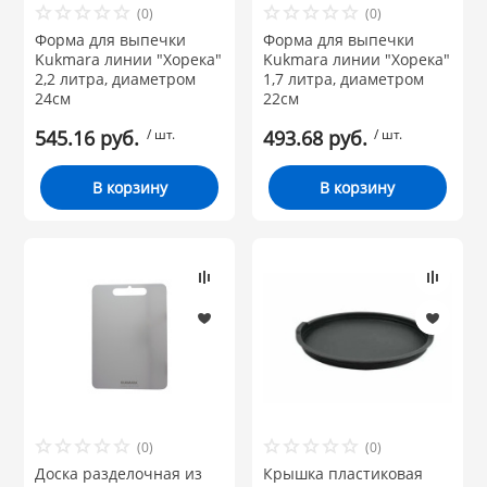
(0)
(0)
 и закаточные
Форма для выпечки
Форма для выпечки
ЛЯ
Kukmara линии "Хорека"
Kukmara линии "Хорека"
РОВАНИЯ
2,2 литра, диаметром
1,7 литра, диаметром
24см
22см
545.16 руб.
/ шт.
493.68 руб.
/ шт.
В корзину
В корзину
(0)
(0)
Доска разделочная из
Крышка пластиковая