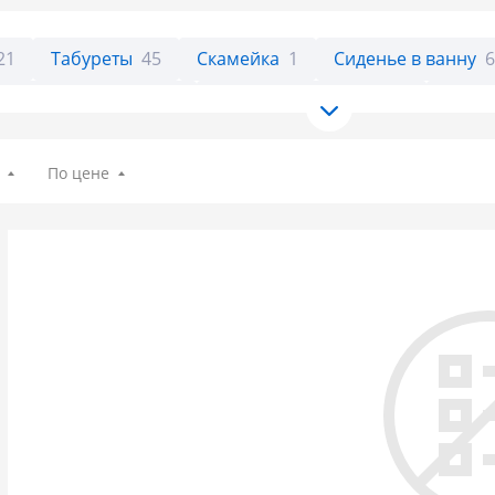
21
Табуреты
45
Скамейка
1
Сиденье в ванну
мянки и лестницы
15
Сушилки для белья
54
Чехл
По цене