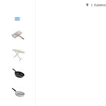
г. Каменс
Каталог
СЕЗОННЫЙ товар
1. Завод Исток
2. Посуда с АНТИПРИГАРНЫМ
покрытием
3. Посуда и хозтовары из
АЛЮМИНИЯ