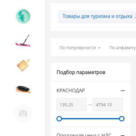
Товары для туризма и отдыха
9. Посуда из СТЕКЛА
Гладильные доски
66
Стре
10. Товары для ДОМА
По популярности
По алфавиту
11. Товары для КУХНИ
Подбор параметров
12. ПЕЧНОЕ литье и посуда из
КРАСНОДАР
ЧУГУНА
13. Крышки и закаточные
машинки ДЛЯ
КОНСЕРВИРОВАНИЯ
Продажная цена с НДС,