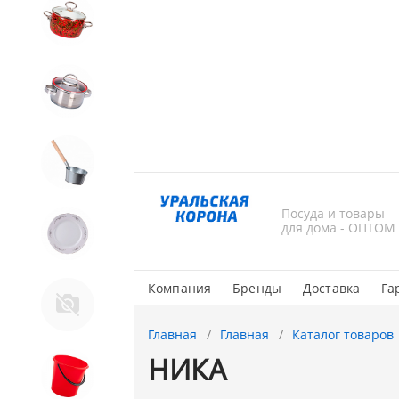
4. ЭМАЛИРОВАННАЯ посуда и
хозтовары
5. Посуда из НЕРЖАВЕЮЩЕЙ
стали
6. Хозтовары из
ОЦИНКОВАННОЙ стали
Посуда и товары
7. Посуда из ФАРФОРА и
для дома - ОПТОМ
КЕРАМИКИ
Компания
Бренды
Доставка
Га
Тендер Слава
Главная
Главная
Каталог товаров
НИКА
8. Товары из ПЛАСТМАССЫ