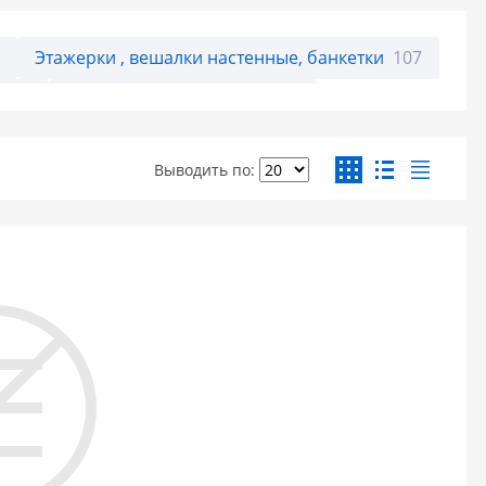
6
Этажерки , вешалки настенные, банкетки
107
ы
14
Складная детская мебель
2
Выводить по: