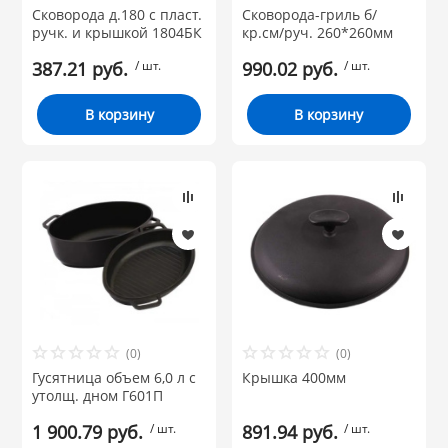
Сковорода д.180 с пласт.
Сковорода-гриль б/
ручк. и крышкой 1804БК
кр.см/руч. 260*260мм
387.21 руб.
/ шт.
990.02 руб.
/ шт.
В корзину
В корзину
(0)
(0)
Гусятница объем 6,0 л с
Крышка 400мм
утолщ. дном Г601П
1 900.79 руб.
/ шт.
891.94 руб.
/ шт.