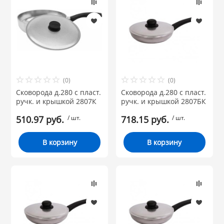
из ФАРФОРА и
Акция
КАТУНЬ
 из ПЛАСТМАССЫ
По типу:
ЛЕСНИКОВО
из СТЕКЛА
Объем:
(0)
(0)
Сковорода д.280 с пласт.
Сковорода д.280 с пласт.
ручк. и крышкой 2807К
Диаметр:
ручк. и крышкой 2807БК
 для ДОМА
510.97 руб.
/ шт.
718.15 руб.
/ шт.
Материал:
 для КУХНИ
В корзину
В корзину
Бренд
 литье и посуда из
 и закаточные
ЛЯ