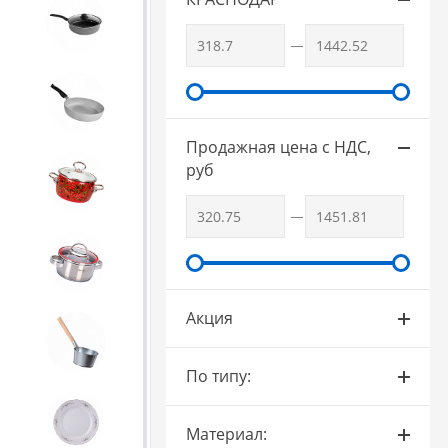
SCOVO
3. Посуда и хозтовары из
АЛЮМИНИЯ
Продажная цена с НДС,
руб
4. ЭМАЛИРОВАННАЯ посуда и
хозтовары
5. Посуда из НЕРЖАВЕЮЩЕЙ
стали
Акция
6. Хозтовары из
ОЦИНКОВАННОЙ стали
По типу:
7. Посуда из ФАРФОРА и
Материал:
КЕРАМИКИ