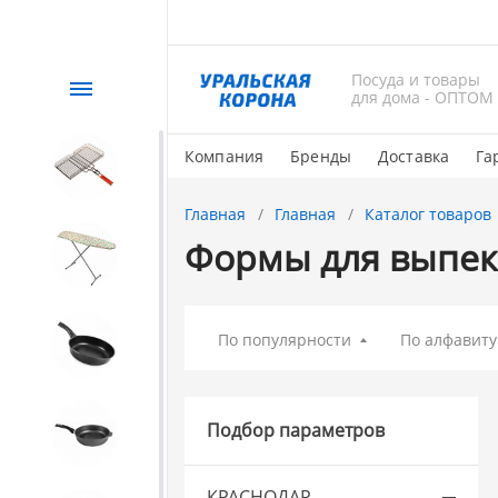
Посуда и товары
Каталог
для дома - ОПТОМ
Компания
Бренды
Доставка
Га
СЕЗОННЫЙ товар
Главная
Главная
Каталог товаров
Формы для выпек
1. Завод Исток
2. Посуда с АНТИПРИГАРНЫМ
По популярности
По алфавиту
покрытием
Подбор параметров
МЕЧТА
КРАСНОДАР