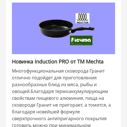
 и закаточные
ЛЯ
РОВАНИЯ
Новинка Induction PRO от ТМ Mechta
Многофункциональная сковорода Гранит
отлично подойдет для приготовления
разнообразных блюд из мяса, рыбы и
овощей.
Благодаря термоаккумулирующим
свойствам пищевого алюминия, пища на
сковороде Гранит не пригорает, а томится,
а
благодаря новейшей формуле
сверхпрочного антипригарного покрытия
готовить можно при минимальном