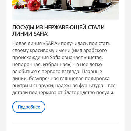
НИКИС (Белару
ПОСУДЫ ИЗ НЕРЖАВЕЮЩЕЙ СТАЛИ
КВАРЦ
ЛИНИИ SAFIA!
 из ПЛАСТМАССЫ
Новая линия «SAFIA» получилась под стать
КАТУНЬ
своему красивому имени (имя арабского
происхождения Safia означает «чистая,
из СТЕКЛА
непорочная, избранная») – в нее легко
ЛЕСНИКОВО
влюбиться с первого взгляда. Плавные
 для ДОМА
линии, безупречная глянцевая полировка
внутри и снаружи, надежная фурнитура – все
детали подчеркивают благородство посуды.
 для КУХНИ
Подробнее
 литье и посуда из