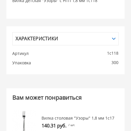
Вилка детская "Узоры" с НТП 1,8 мм 1с118
НИКИС (Белару
КВАРЦ
ХАРАКТЕРИСТИКИ
 из ПЛАСТМАССЫ
КАТУНЬ
1с118
Артикул
из СТЕКЛА
300
Упаковка
ЛЕСНИКОВО
 для ДОМА
 для КУХНИ
Вам может понравиться
 литье и посуда из
Вилка столовая "Узоры" 1,8 мм 1с17
140.31 руб.
/ шт.