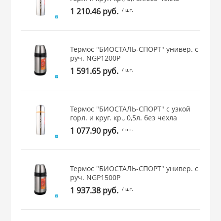
 и закаточные
1 210.46 руб.
/ шт.
ЛЯ
РОВАНИЯ
Термос "БИОСТАЛЬ-СПОРТ" универ. с
руч. NGP1200P
1 591.65 руб.
/ шт.
Термос "БИОСТАЛЬ-СПОРТ" с узкой
горл. и круг. кр., 0,5л. без чехла
1 077.90 руб.
/ шт.
Термос "БИОСТАЛЬ-СПОРТ" универ. с
руч. NGP1500P
1 937.38 руб.
/ шт.