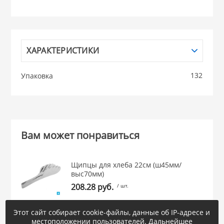
НИКИС (Белару
ХАРАКТЕРИСТИКИ
КВАРЦ
 из ПЛАСТМАССЫ
132
Упаковка
КАТУНЬ
из СТЕКЛА
ЛЕСНИКОВО
 для ДОМА
Вам может понравиться
 для КУХНИ
Щипцы для хлеба 22см (ш45мм/
выс70мм)
208.28 руб.
/ шт.
 литье и посуда из
Этот сайт собирает cookie-файлы, данные об IP-адресе и
местоположении пользователей. Дальнейшее