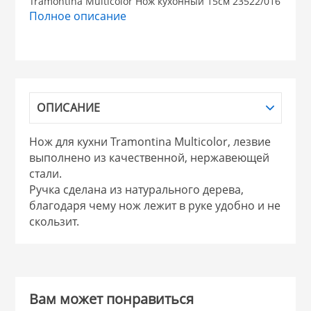
Tramontina Multicolor Нож кухонный 15см 23522/016
Полное описание
НИКИС (Белару
КВАРЦ
 из ПЛАСТМАССЫ
ОПИСАНИЕ
КАТУНЬ
Нож для кухни Tramontina Multicolor, лезвие
из СТЕКЛА
ЛЕСНИКОВО
выполнено из качественной, нержавеющей
стали.
 для ДОМА
Ручка сделана из натурального дерева,
благодаря чему нож лежит в руке удобно и не
скользит.
 для КУХНИ
 литье и посуда из
Вам может понравиться