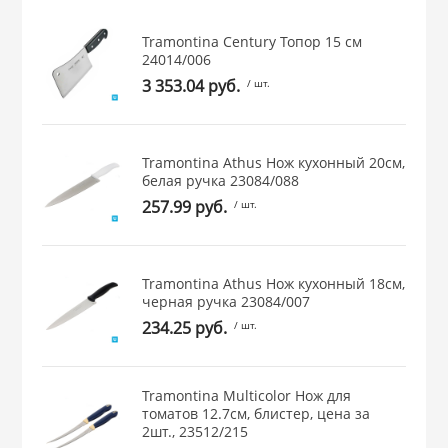
 и закаточные
Tramontina Century Топор 15 см
ЛЯ
24014/006
РОВАНИЯ
3 353.04 руб.
/ шт.
Tramontina Athus Нож кухонный 20см,
белая ручка 23084/088
257.99 руб.
/ шт.
Tramontina Athus Нож кухонный 18см,
черная ручка 23084/007
234.25 руб.
/ шт.
Tramontina Multicolor Нож для
томатов 12.7см, блистер, цена за
2шт., 23512/215