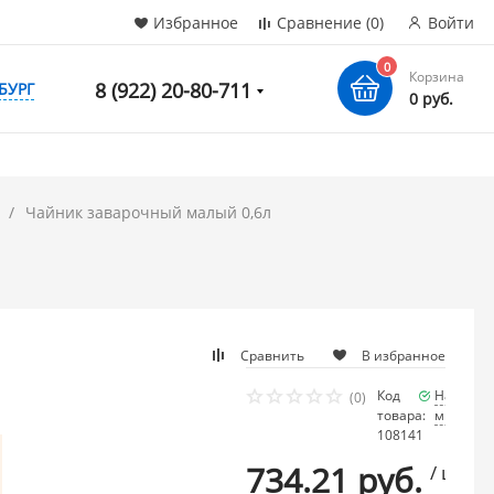
Избранное
Сравнение
(0)
Войти
0
Корзина
8 (922) 20-80-711
БУРГ
0 руб.
Чайник заварочный малый 0,6л
Сравнить
В избранное
Код
Наличие
(0)
товара:
много
108141
734.21 руб.
/ шт.