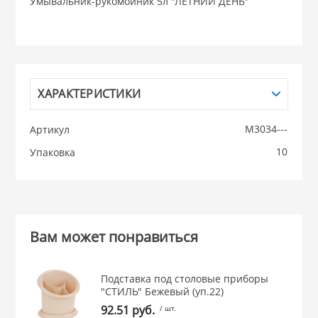
Умывальник-рукомойник 5л "ЛЕТНИЙ ДЕНЬ"
НИКИС (Белару
КВАРЦ
ХАРАКТЕРИСТИКИ
 из ПЛАСТМАССЫ
КАТУНЬ
М3034---
Артикул
из СТЕКЛА
10
Упаковка
ЛЕСНИКОВО
 для ДОМА
 для КУХНИ
Вам может понравиться
 литье и посуда из
Подставка под столовые приборы
"СТИЛЬ" Бежевый (уп.22)
92.51 руб.
/ шт.