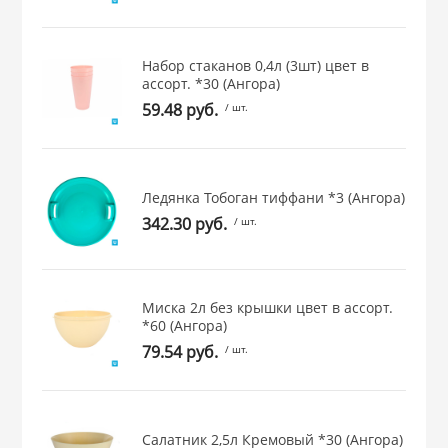
 и закаточные
ЛЯ
РОВАНИЯ
Набор стаканов 0,4л (3шт) цвет в
ассорт. *30 (Ангора)
59.48 руб.
/ шт.
Ледянка Тобоган тиффани *3 (Ангора)
342.30 руб.
/ шт.
Миска 2л без крышки цвет в ассорт.
*60 (Ангора)
79.54 руб.
/ шт.
Салатник 2,5л Кремовый *30 (Ангора)