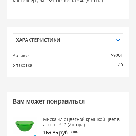
Контейнер для СВЧ 1л Сиеста *40 (Ангора)
НИКИС (Белару
КВАРЦ
ХАРАКТЕРИСТИКИ
 из ПЛАСТМАССЫ
КАТУНЬ
А9001
Артикул
из СТЕКЛА
40
Упаковка
ЛЕСНИКОВО
 для ДОМА
 для КУХНИ
Вам может понравиться
 литье и посуда из
Миска 4л с цветной крышкой цвет в
ассорт. *12 (Ангора)
169.86 руб.
/ шт.