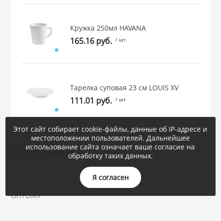
Кружка 250мл HAVANA
165.16 руб.
/ шт.
Тарелка суповая 23 см LOUIS XV
111.01 руб.
/ шт.
Этот сайт собирает cookie-файлы, данные об IP-адресе и
местоположении пользователей. Дальнейшее
использование сайта означает ваше согласие на
8 (922) 20-80-711
обработку таких данных.
г. Каменск-Уральский, Суворова, 47
Я согласен
2020 © «Уральская Корона : посуда и товары для дома -
ОПТОМ»