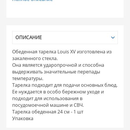
НИКИС (Белару
КВАРЦ
ОПИСАНИЕ
 из ПЛАСТМАССЫ
КАТУНЬ
Обеденная тарелка Louis XV изготовлена из
закаленного стекла.
из СТЕКЛА
ЛЕСНИКОВО
Она является ударопрочной и способна
выдерживать значительные перепады
 для ДОМА
температуры.
Тарелка подходит для подачи основных блюд.
Ее нуждается в особо бережном уходе и
 для КУХНИ
подходит для использования в
посудомоечной машине и СВЧ.
Тарелка обеденная 24 см - 1 шт
 литье и посуда из
Упаковка