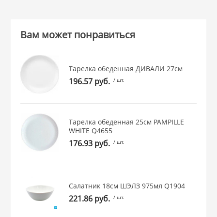
 и закаточные
ЛЯ
РОВАНИЯ
Вам может понравиться
Тарелка обеденная ДИВАЛИ 27см
196.57 руб.
/ шт.
Тарелка обеденная 25см PAMPILLE
WHITE Q4655
176.93 руб.
/ шт.
Салатник 18см ШЭЛЗ 975мл Q1904
221.86 руб.
/ шт.