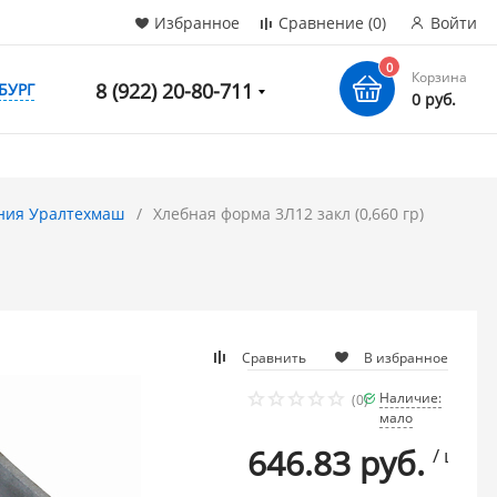
Избранное
Сравнение
(0)
Войти
0
Корзина
8 (922) 20-80-711
БУРГ
0 руб.
ния Уралтехмаш
Хлебная форма 3Л12 закл (0,660 гр)
Сравнить
В избранное
Наличие:
(0)
мало
646.83 руб.
/ шт.