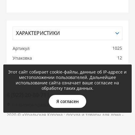
НИКИС (Белару
КВАРЦ
ХАРАКТЕРИСТИКИ
 из ПЛАСТМАССЫ
1025
Артикул
КАТУНЬ
12
Упаковка
из СТЕКЛА
ЛЕСНИКОВО
Этот сайт собирает cookie-файлы, данные об IP-адресе и
местоположении пользователей. Дальнейшее
 для ДОМА
использование сайта означает ваше согласие на
обработку таких данных.
8 (922) 20-80-711
 для КУХНИ
Я согласен
г. Каменск-Уральский, Суворова, 47
2020 © «Уральская Корона : посуда и товары для дома -
 литье и посуда из
ОПТОМ»
Быстро с 1С-Битрикс