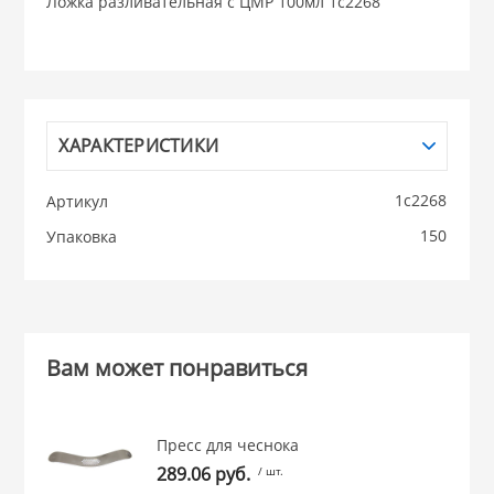
из ФАРФОРА и
Ложка разливательная с ЦМР 100мл 1с2268
КАТУНЬ
 из ПЛАСТМАССЫ
ЛЕСНИКОВО
ХАРАКТЕРИСТИКИ
из СТЕКЛА
1с2268
Артикул
 для ДОМА
150
Упаковка
 для КУХНИ
 литье и посуда из
Вам может понравиться
Пресс для чеснока
 и закаточные
289.06 руб.
/ шт.
ЛЯ