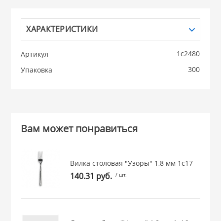
НИКИС (Белару
ХАРАКТЕРИСТИКИ
КВАРЦ
1с2480
Артикул
300
Упаковка
 из ПЛАСТМАССЫ
КАТУНЬ
из СТЕКЛА
ЛЕСНИКОВО
Вам может понравиться
 для ДОМА
 для КУХНИ
Вилка столовая "Узоры" 1,8 мм 1с17
140.31 руб.
/ шт.
 литье и посуда из