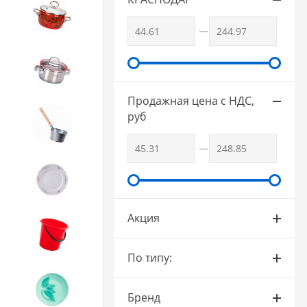
4. ЭМАЛИРОВАННАЯ посуда и
хозтовары
5. Посуда из НЕРЖАВЕЮЩЕЙ
стали
Продажная цена с НДС,
руб
6. Хозтовары из
ОЦИНКОВАННОЙ стали
7. Посуда из ФАРФОРА и
КЕРАМИКИ
Акция
8. Товары из ПЛАСТМАССЫ
По типу:
9. Посуда из СТЕКЛА
Бренд