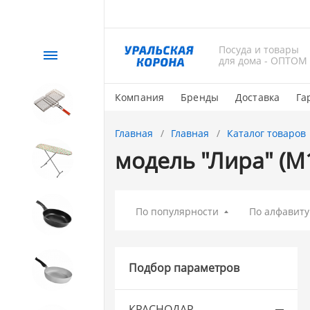
Посуда и товары
Каталог
для дома - ОПТОМ
Компания
Бренды
Доставка
Га
СЕЗОННЫЙ товар
Главная
Главная
Каталог товаров
модель "Лира" (М
1. Завод Исток
2. Посуда с АНТИПРИГАРНЫМ
По популярности
По алфавиту
покрытием
3. Посуда и хозтовары из
Подбор параметров
АЛЮМИНИЯ
КРАСНОДАР