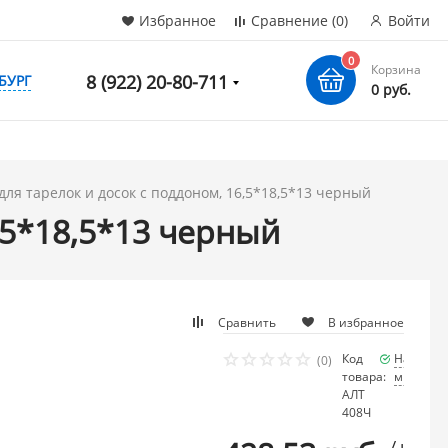
Избранное
Сравнение
(0)
Войти
0
Корзина
8 (922) 20-80-711
БУРГ
0 руб.
для тарелок и досок с поддоном, 16,5*18,5*13 черный
,5*18,5*13 черный
Сравнить
В избранное
Код
Наличие
(0)
товара:
много
АЛТ
408Ч
/ шт.