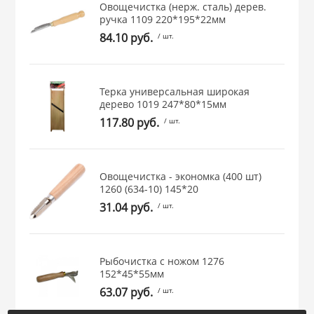
Овощечистка (нерж. сталь) дерев.
 и закаточные
ручка 1109 220*195*22мм
ЛЯ
84.10 руб.
/ шт.
РОВАНИЯ
Терка универсальная широкая
дерево 1019 247*80*15мм
117.80 руб.
/ шт.
Овощечистка - экономка (400 шт)
1260 (634-10) 145*20
31.04 руб.
/ шт.
Рыбочистка с ножом 1276
152*45*55мм
63.07 руб.
/ шт.