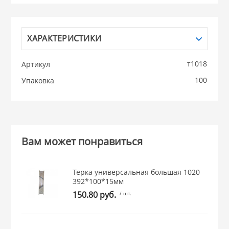
НИКИС (Белару
ХАРАКТЕРИСТИКИ
КВАРЦ
т1018
Артикул
 из ПЛАСТМАССЫ
100
Упаковка
КАТУНЬ
из СТЕКЛА
ЛЕСНИКОВО
 для ДОМА
Вам может понравиться
 для КУХНИ
Терка универсальная большая 1020
392*100*15мм
150.80 руб.
/ шт.
 литье и посуда из