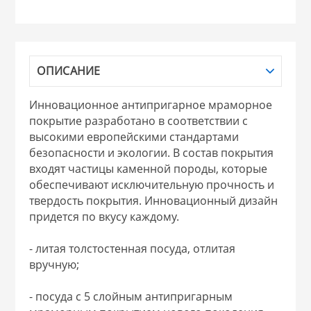
НИКИС (Белару
КВАРЦ
ОПИСАНИЕ
 из ПЛАСТМАССЫ
Инновационное антипригарное мраморное
КАТУНЬ
покрытие разработано в соответствии с
высокими европейскими стандартами
из СТЕКЛА
безопасности и экологии. В состав покрытия
ЛЕСНИКОВО
входят частицы каменной породы, которые
обеспечивают исключительную прочность и
 для ДОМА
твердость покрытия. Инновационный дизайн
придется по вкусу каждому.
 для КУХНИ
- литая толстостенная посуда, отлитая
вручную;
 литье и посуда из
- посуда с 5 слойным антипригарным