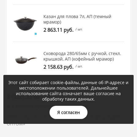
Казан для плова 7л, АП (темный
мрамор)
2 863.11 руб.
/ шт.
Сковорода 280/65мм с ручкой, стекл.
крышкой, АП (кофейный мрамор)
2 158.63 руб.
/ шт.
Этот сайт собирает cookie-файлы, данные об IP-адресе и
местоположении пользователей. Дальнейшее
использование сайта означает ваше согласие на
8 (922) 20-80-711
обработку таких данных.
г. Каменск-Уральский, Суворова, 47
Я согласен
2020 © «Уральская Корона : посуда и товары для дома -
ОПТОМ»