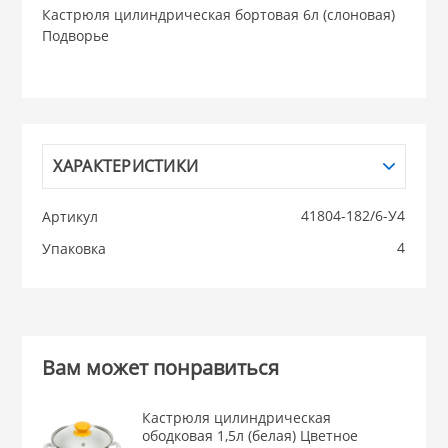
Кастрюля цилиндрическая бортовая 6л (слоновая)
Подворье
НИКИС (Белару
КВАРЦ
 из ПЛАСТМАССЫ
КАТУНЬ
ХАРАКТЕРИСТИКИ
из СТЕКЛА
41804-182/6-У4
Артикул
ЛЕСНИКОВО
4
Упаковка
 для ДОМА
 для КУХНИ
Вам может понравиться
 литье и посуда из
Кастрюля цилиндрическая
ободковая 1,5л (белая) Цветное