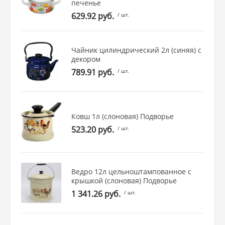
печенье
 и закаточные
629.92 руб.
/ шт.
ЛЯ
РОВАНИЯ
Чайник цилиндрический 2л (синяя) с
декором
789.91 руб.
/ шт.
Ковш 1л (слоновая) Подворье
523.20 руб.
/ шт.
Ведро 12л цельноштампованное с
крышкой (слоновая) Подворье
1 341.26 руб.
/ шт.