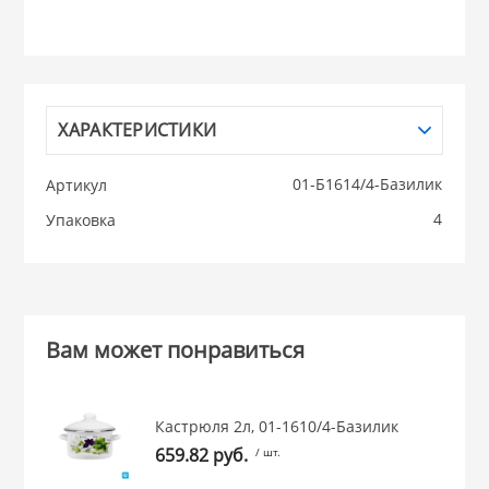
НИКИС (Белару
КВАРЦ
ХАРАКТЕРИСТИКИ
 из ПЛАСТМАССЫ
КАТУНЬ
01-Б1614/4-Базилик
Артикул
4
Упаковка
из СТЕКЛА
ЛЕСНИКОВО
 для ДОМА
Вам может понравиться
 для КУХНИ
 литье и посуда из
Кастрюля 2л, 01-1610/4-Базилик
659.82 руб.
/ шт.