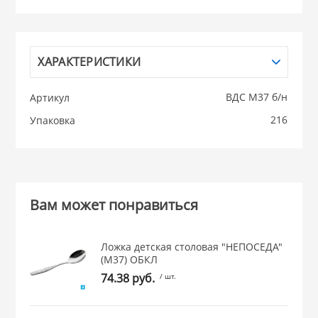
НИКИС (Белару
ХАРАКТЕРИСТИКИ
КВАРЦ
ВДС М37 б/н
Артикул
 из ПЛАСТМАССЫ
КАТУНЬ
216
Упаковка
из СТЕКЛА
ЛЕСНИКОВО
 для ДОМА
Вам может понравиться
 для КУХНИ
Ложка детская столовая "НЕПОСЕДА"
(М37) ОБКЛ
 литье и посуда из
74.38 руб.
/ шт.